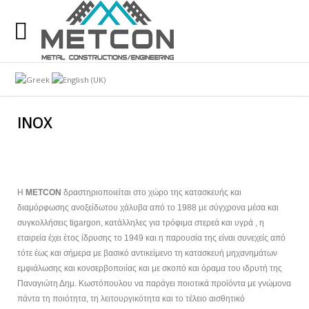
Η πολύχρονη εμπειρία μας στη διάθεσή σας. Στόχος
μας η ικανοποίηση των πελατών μας.
Αναζήτηση
στον ιστότοπό μας
INOX
Η Εταιρία
Υπηρεσίες
H
METCON
δραστηριοποιείται στο χώρο της κατασκευής και
Κατασκευές
διαμόρφωσης ανοξείδωτου χάλυβα από το 1988 με σύγχρονα μέσα και
συγκολλήσεις tigargon, κατάλληλες για τρόφιμα στερεά και υγρά , η
Έργα
εταιρεία έχει έτος ίδρυσης το 1949 και η παρουσία της είναι συνεχείς από
τότε έως και σήμερα με βασικό αντικείμενο τη κατασκευή μηχανημάτων
Πελατολόγιο
εμφιάλωσης και κονσερβοποιίας και με σκοπό και όραμα του ιδρυτή της
Παναγιώτη Δημ. Κωστόπουλου να παράγει ποιοτικά προϊόντα με γνώμονα
Εταιρικά Νέα
πάντα τη ποιότητα, τη λειτουργικότητα και το τέλειο αισθητικό