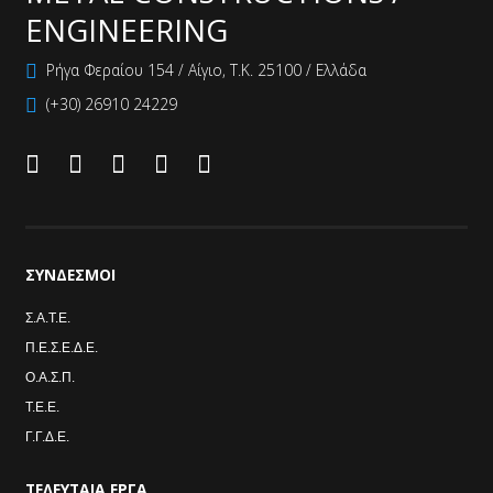
ENGINEERING
Ρήγα Φεραίου 154 / Αίγιο, Τ.Κ. 25100 / Ελλάδα
(+30) 26910 24229
ΣΎΝΔΕΣΜΟΙ
Σ.Α.Τ.Ε.
Π.Ε.Σ.Ε.Δ.Ε.
Ο.Α.Σ.Π.
Τ.Ε.Ε.
Γ.Γ.Δ.Ε.
ΤΕΛΕΥΤΑΙΑ
ΈΡΓΑ