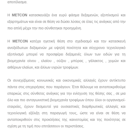
αποτέλεσμα.
Επικοινωνία
Η
METCON
κατασκευάζει ένα ευρύ φάσμα δεξαμενών, εξοπλισμού και
εξαρτημάτων και είναι σε θέση να δώσει λύσεις σε όλες τις ανάγκες από την
Designed and Hosted by
EPILOGI.net
πιο απλή μέχρι την πιο σύνθετηκαι προηγμένη.
H
METCON
κατέχει ηγετική θέση στο σχεδιασμό και την κατασκευή
ανοξείδωτων δεξαμενών ,με υψηλή ποιότητα και σύγχρονο τεχνολογικό
εξοπλισμό μπορεί να προσφέρει δεξαμενές όλων των ειδών για τη
βιομηχανία οίνου , ελαίου , ούζου , μπύρας , γάλακτος , χυμών και
αιθέριων ελαίων, και άλλων υγρών τροφίμων.
Οι συνεχιζόμενες κοινωνικές και οικονομικές αλλαγές έχουν αντίκτυπο
πάντα στις επιχειρήσεις που παράγουν. Έτσι θέλουμε να ανταποκριθούμε
επαρκώς στις σύνθετες ανάγκες για την ενίσχυση της θέσης σας , σε μια
όλο και πιο ανταγωνιστική βιομηχανία τροφίμων όπου όλοι οι οργανισμοί-
εταιρείες, έχουν δεσμευτεί για ουσιαστικές διαρθρωτικές αλλαγές και
τεχνολογική εξέλιξη στη παραγωγή τους, ώστε να είναι σε θέση να
ανταποκριθούν στις προκλήσεις της καινοτομίας και της ποιότητας σε
σχέση με τη τιμή που επιτάσσουν οι περιστάσεις.