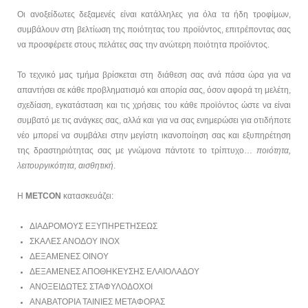
Οι ανοξείδωτες δεξαμενές είναι κατάλληλες για όλα τα ήδη τροφίμων,
συμβάλουν στη βελτίωση της ποιότητας του προϊόντος, επιτρέποντας σας
να προσφέρετε στους πελάτες σας την ανώτερη ποιότητα προϊόντος.
Το τεχνικό μας τμήμα βρίσκεται στη διάθεση σας ανά πάσα ώρα για να
απαντήσει σε κάθε προβληματισμό και απορία σας, όσον αφορά τη μελέτη,
σχεδίαση, εγκατάσταση και τις χρήσεις του κάθε προϊόντος ώστε να είναι
συμβατό με τις ανάγκες σας, αλλά και για να σας ενημερώσει για οτιδήποτε
νέο μπορεί να συμβάλει στην μεγίστη ικανοποίηση σας και εξυπηρέτηση
της δραστηριότητας σας με γνώμονα πάντοτε το τρίπτυχο…
ποιότητα,
λειτουργικότητα, αισθητική
.
Η
METCON
κατασκευάζει:
ΔΙΑΔΡΟΜΟΥΣ ΕΞΥΠΗΡΕΤΗΣΕΩΣ
ΣΚΑΛΕΣ ΑΝΟΔΟΥ ΙΝΟΧ
ΔΕΞΑΜΕΝΕΣ ΟΙΝΟΥ
ΔΕΞΑΜΕΝΕΣ ΑΠΟΘΗΚΕΥΣΗΣ ΕΛΑΙΟΛΑΔΟΥ
ΑΝΟΞΕΙΔΩΤΕΣ ΣΤΑΦΥΛΟΔΟΧΟΙ
ΑΝΑΒΑΤΟΡΙΑ ΤΑΙΝΙΕΣ ΜΕΤΑΦΟΡΑΣ