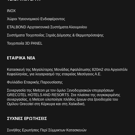
INOX
Χώροι Υγειονομικού Ενδιαφέροντος
ETALBOND Αρχιτεκτονικά Συστήματα Αλουμινίου
Συστήματα Τοιχοποιΐας Ξηράς Δόμησης & Θερμοπρόσοψης
Τοιχοποιΐα 3D PANEL
ΕΤΑΙΡΙΚΆ
ΝΈΑ
Κατασκευή της Μεγαλύτερης Μονάδας Αφαλάτωσης 820m2 στο Αργοστόλι
Κεφαλληνίας, για λογαριασμό της εταιρείας Μεσόγειος Α.Ε.
Φυλλάδιο Εταιρικής Παρουσίασης
Συνεργασία της Metcon με τον όμιλο Ξενοδοχειακών επιχειρήσεων
GRECOTEL HOTELS AND RESORTS. Στα πλαίσια της συγκεκριμένης
συνεργασίας, η Metcon υλοποίησε πλήθος έργων στα ξενοδοχεία του
Ομίλου Grecotel στη Κέρκυρα και στη Χαλκιδική.
ΣΥΧΝΈΣ
ΕΡΩΤΉΣΕΙΣ
Συνήθης Ερωτήσεις Περί Σύμμικτων Κατασκευών